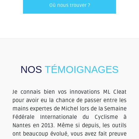
Où nous trouver ?
NOS
TÉMOIGNAGES
 un
Je connais bien vos innovations ML Cleat
La
ort
pour avoir eu la chance de passer entre les
st
les
mains expertes de Michel lors de la Semaine
Pi
 le
Fédérale Internationale du Cyclisme à
vé
ide
Nantes en 2013. Même si depuis, les outils
Le
urs
ont beaucoup évolué, vous avez fait preuve
l’