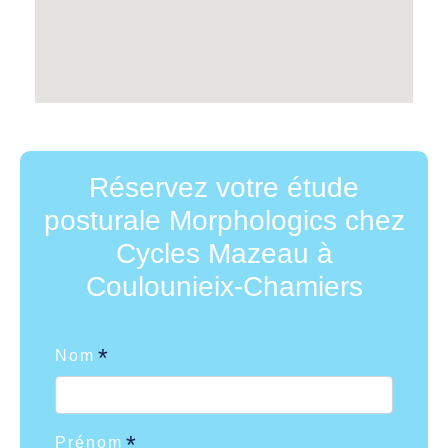
Réservez votre étude
posturale Morphologics chez
Cycles Mazeau à
Coulounieix-Chamiers
Nom
Prénom