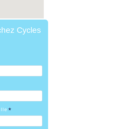
chez Cycles
ille