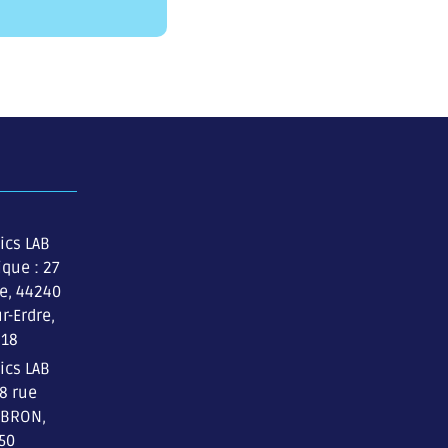
ics LAB
ique : 27
re, 44240
r-Erdre,
 18
ics LAB
 8 rue
 BRON,
 50