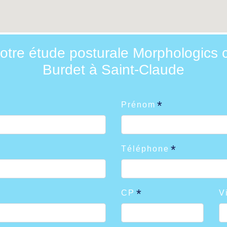
otre étude posturale Morphologics 
Burdet à Saint-Claude
Prénom
Téléphone
CP
V