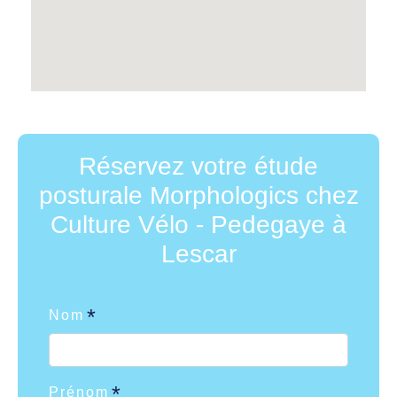
Réservez votre étude
posturale Morphologics chez
Culture Vélo - Pedegaye à
Lescar
Nom
Prénom