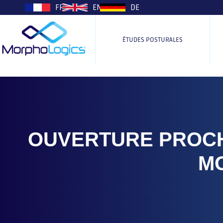
plop
FR
EN
DE
ÉTUDES POSTURALES
OUVERTURE PROCH
M