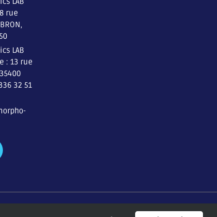
ics LAB
 8 rue
 BRON,
 50
ics LAB
 : 13 rue
 35400
336 32 51
morpho-