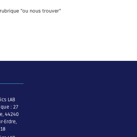
 rubrique "ou nous trouver"
ics LAB
ique : 27
re, 44240
r-Erdre,
 18