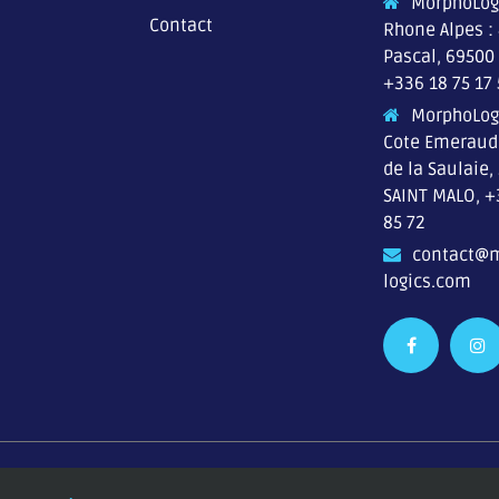
MorphoLog
Contact
Rhone Alpes :
Pascal, 69500
+336 18 75 17
MorphoLog
Cote Emeraude
de la Saulaie,
SAINT MALO,
+
85 72
contact@
logics.com
Copyright ©2026
DESIGNED BY M-STUDIO WEB