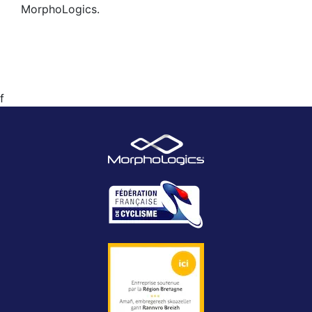
MorphoLogics.
f